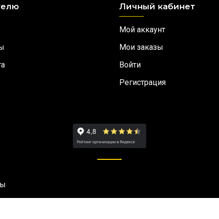
телю
Личный кабинет
Мой аккаунт
ы
Мои заказы
та
Войти
Регистрация
ны
OpenCart Appliance
- Powered by
TurnKey Linux