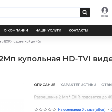
Вход
О КОМПАНИИ
НАШИ УСЛУГИ
КОНТАКТЫ
а с EXIR-подсветкой до 40м
 2Мп купольная HD-TVI вид
ОПИСАНИЕ
ХАРАКТЕРИСТИКИ
ОТЗ
Разрешение 2 Мп * EXIR-подсветка до 4
На основании 0 отзыв(а)(ов).
-