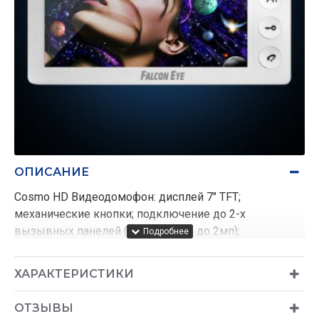
ОПИСАНИЕ
Cosmo HD Видеодомофон: дисплей 7" TFT;
механические кнопки; подключение до 2-х
вызывных панелей (разрешение до 2мп);
графическое меню; интерком до 6 мониторов;
питание AC 220В (встроенный БП) Особенность:
ХАРАКТЕРИСТИКИ
Возможность работы в гибридном режиме
AHD/TVI/CVI/
ОТЗЫВЫ