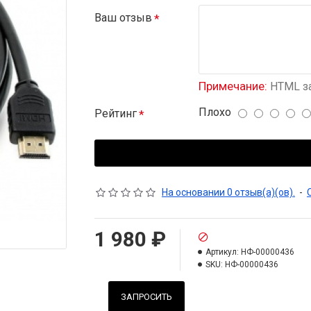
Ваш отзыв
Примечание:
HTML за
Плохо
Рейтинг
На основании 0 отзыв(а)(ов).
-
1 980 ₽
Артикул:
НФ-00000436
SKU:
НФ-00000436
ЗАПРОСИТЬ