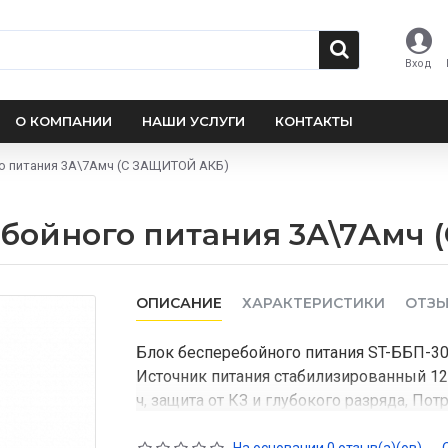
Вход
О КОМПАНИИ
НАШИ УСЛУГИ
КОНТАКТЫ
го питания 3А\7Амч (С ЗАЩИТОЙ АКБ)
ребойного питания 3А\7Амч
ОПИСАНИЕ
ХАРАКТЕРИСТИКИ
ОТЗ
Блок бесперебойного питания ST-ББП-30
Источник питания стабилизированный 1
ч, защита от КЗ и глубокого разряда, Пот
Мощность по цепи нагрузки 12 Вольт (пр