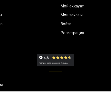
Мой аккаунт
ы
Мои заказы
та
Войти
Регистрация
ны
OpenCart Appliance
- Powered by
TurnKey Linux