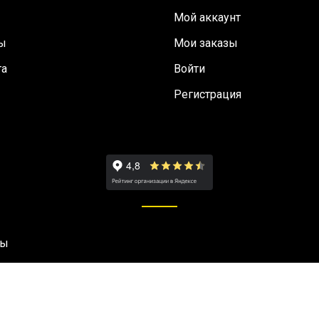
Мой аккаунт
ы
Мои заказы
та
Войти
Регистрация
ны
OpenCart Appliance
- Powered by
TurnKey Linux