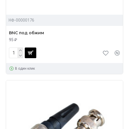
НФ-00000176
BNC под обжим
95 ₽
В один клик