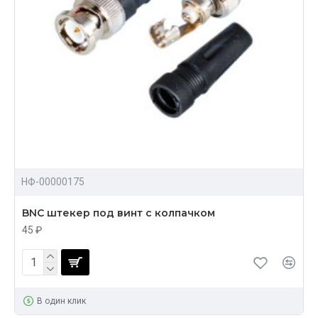
НФ-00000175
BNC штекер под винт с колпачком
45 ₽
В один клик