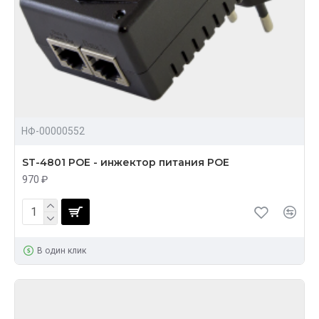
НФ-00000552
ST-4801 POE - инжектор питания POE
970 ₽
В один клик